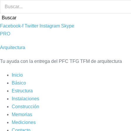
Saltar
al
Buscar
contenido
Facebook-f
Twitter
Instagram
Skype
PRO
Arquitectura
Tu ayuda con la entrega del PFC TFG TFM de arquitectura
Inicio
Básico
Estructura
Instalaciones
Construcción
Memorias
Mediciones
Contacto