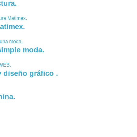
tura.
atimex.
simple moda.
diseño gráfico .
hina.