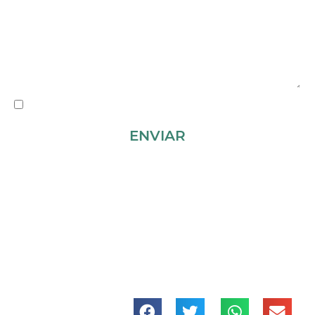
* He leído y acepto la
política de privacidad
ENVIAR
Si lo prefieres y te corre prisa, también puedes
llamarnos al:
622 69 33 55
|
|